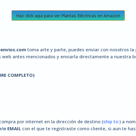
Haz click aqui para ver Plantas Eléctricas en Amazon
renvios.com
toma arte y parte, puedes enviar con nosotros la p
ios web antes mencionados y enviarla directamente a nuestra
BRE COMPLETO)
compra por internet en la dirección de destino (
ship to:
) a no
/o EMAIL
con el que te registraste como cliente, si aun te has