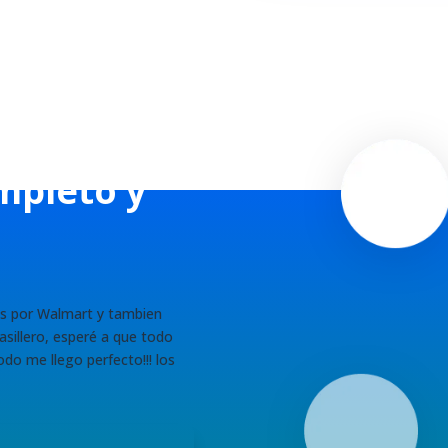
í por
mpleto y
s por Walmart y tambien
sillero, esperé a que todo
do me llego perfecto!!! los