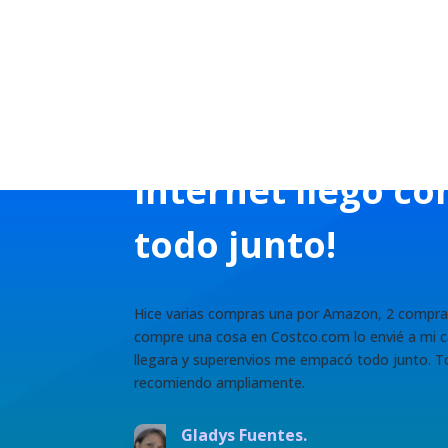
"Todo lo que ped
internet llegó co
todo junto!
Hice varias compras una por Amazon, 2 compra
compre una cosa en Costco.com lo envié a mi ca
llegara y superenvios me empacó todo junto. To
recomiendo ampliamente.
Gladys Fuentes.