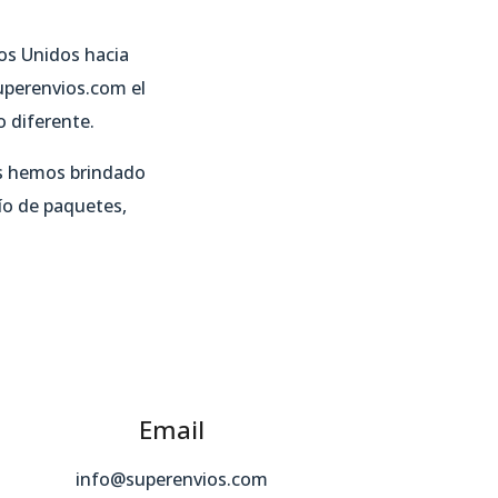
os Unidos hacia
uperenvios.com el
o diferente.
es hemos brindado
vío de paquetes,
Email
info@superenvios.com